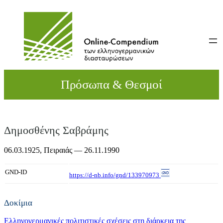
Direkt
zum
Inhalt
wechseln
Πρόσωπα & Θεσμοί
Δημοσθένης Σαβράμης
06.03.1925,
Πειραιάς
— 26.11.1990
GND-ID
https://d-nb.info/gnd/133970973
Δοκίμια
Ελληνογερμανικές πολιτιστικές σχέσεις στη διάρκεια της