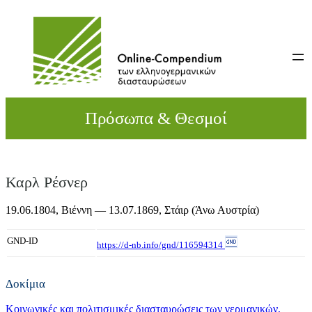
Direkt
zum
Inhalt
wechseln
Πρόσωπα & Θεσμοί
Καρλ Ρέσνερ
19.06.1804,
Βιέννη
— 13.07.1869,
Στάιρ (Άνω Αυστρία)
GND-ID
https://d-nb.info/gnd/116594314
Δοκίμια
Κοινωνικές και πολιτισμικές διασταυρώσεις των γερμανικών,