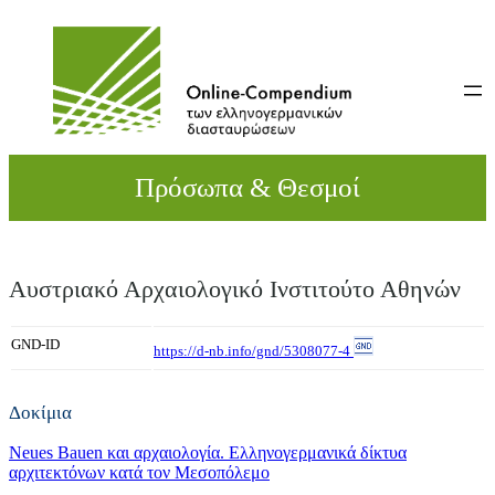
Direkt
zum
Inhalt
wechseln
Πρόσωπα & Θεσμοί
Αυστριακό Αρχαιολογικό Ινστιτούτο Αθηνών
GND-ID
https://d-nb.info/gnd/5308077-4
Δοκίμια
Neues Bauen και αρχαιολογία. Ελληνογερμανικά δίκτυα
αρχιτεκτόνων κατά τον Μεσοπόλεμο