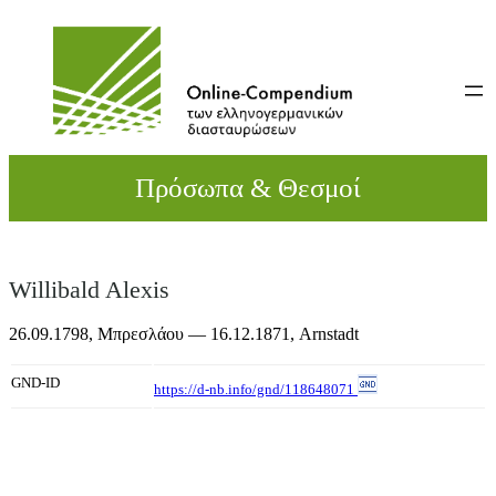
Direkt
zum
Inhalt
wechseln
Πρόσωπα & Θεσμοί
Willibald Alexis
26.09.1798,
Μπρεσλάου
— 16.12.1871,
Arnstadt
GND-ID
https://d-nb.info/gnd/118648071