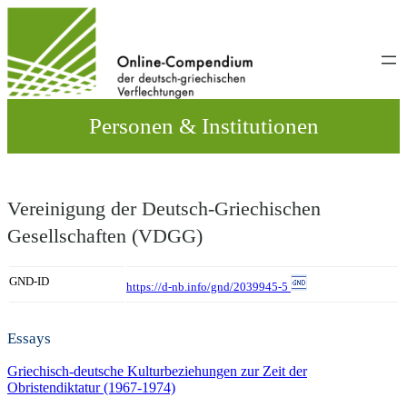
Direkt
zum
Inhalt
wechseln
Personen & Institutionen
Vereinigung der Deutsch-Griechischen
Gesellschaften (VDGG)
GND-ID
https://d-nb.info/gnd/2039945-5
Essays
Griechisch-deutsche Kulturbeziehungen zur Zeit der
Obristendiktatur (1967-1974)