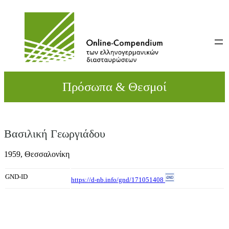
Direkt
zum
Inhalt
wechseln
Πρόσωπα & Θεσμοί
Βασιλική Γεωργιάδου
1959,
Θεσσαλονίκη
GND-ID
https://d-nb.info/gnd/171051408