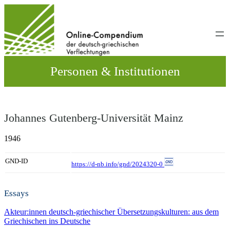
Direkt
zum
Inhalt
wechseln
Personen & Institutionen
Johannes Gutenberg-Universität Mainz
1946
GND-ID
https://d-nb.info/gnd/2024320-0
Essays
Akteur:innen deutsch-griechischer Übersetzungskulturen: aus dem
Griechischen ins Deutsche