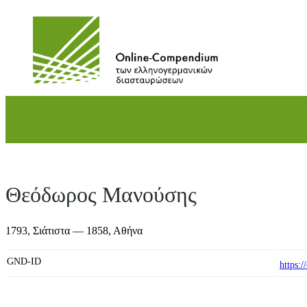
Direkt
zum
Inhalt
wechseln
Θεόδωρος Μανούσης
1793,
Σιάτιστα
— 1858,
Αθήνα
GND-ID
https: