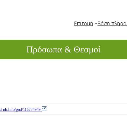
Επιτομή
Βάση πληρ
Πρόσωπα & Θεσμοί
//d-nb.info/gnd/116734949