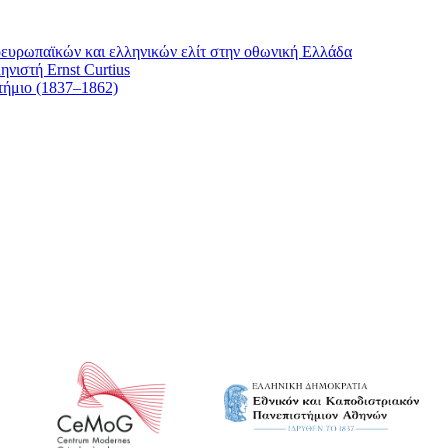
κοευρωπαϊκών και ελληνικών ελίτ στην oθωνική Ελλάδα
νιστή Ernst Curtius
τήμιο (1837–1862)