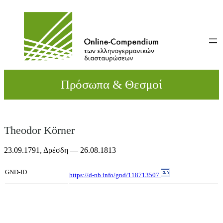
Direkt
zum
Inhalt
wechseln
Πρόσωπα & Θεσμοί
Theodor Körner
23.09.1791,
Δρέσδη
— 26.08.1813
GND-ID
https://d-nb.info/gnd/118713507