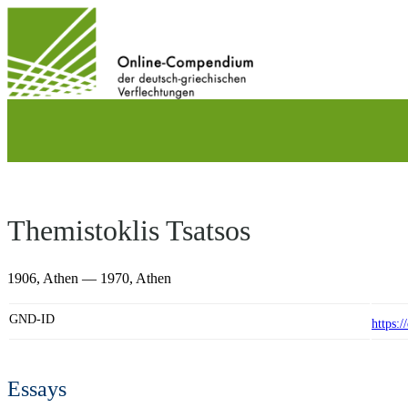
Direkt
zum
Inhalt
wechseln
Themistoklis Tsatsos
1906,
Athen
— 1970,
Athen
GND-ID
https:
Essays