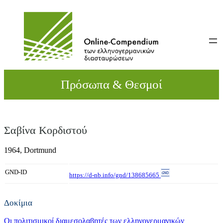
Direkt
zum
Inhalt
wechseln
Πρόσωπα & Θεσμοί
Σαβίνα Κορδιστού
1964,
Dortmund
GND-ID
https://d-nb.info/gnd/138685665
Δοκίμια
Οι πολιτισμικοί διαμεσολαβητές των ελληνογερμανικών