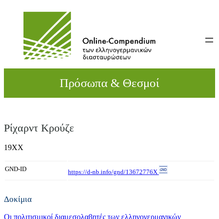
Direkt
zum
Inhalt
wechseln
Πρόσωπα & Θεσμοί
Ρίχαρντ Κρούζε
19XX
GND-ID
https://d-nb.info/gnd/13672776X
Δοκίμια
Οι πολιτισμικοί διαμεσολαβητές των ελληνογερμανικών