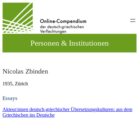
Direkt
zum
Inhalt
wechseln
Personen & Institutionen
Nicolas Zbinden
1935,
Zürich
Essays
Akteur:innen deutsch-griechischer Übersetzungskulturen: aus dem
Griechischen ins Deutsche