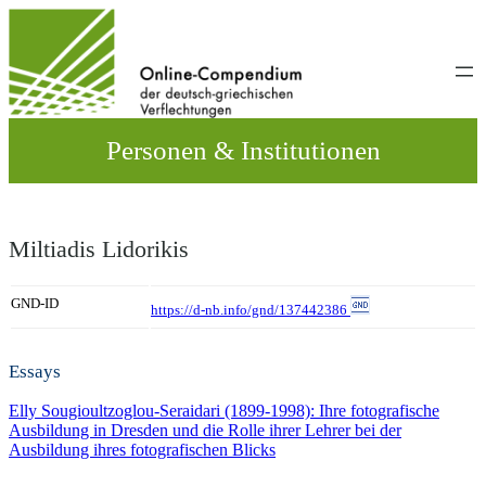
Direkt
zum
Inhalt
wechseln
Personen & Institutionen
Miltiadis Lidorikis
GND-ID
https://d-nb.info/gnd/137442386
Essays
Elly Sougioultzoglou-Seraidari (1899-1998): Ihre fotografische
Ausbildung in Dresden und die Rolle ihrer Lehrer bei der
Ausbildung ihres fotografischen Blicks