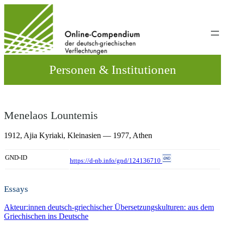
Direkt
zum
Inhalt
wechseln
Personen & Institutionen
Menelaos Lountemis
1912,
Ajia Kyriaki, Kleinasien
— 1977,
Athen
GND-ID
https://d-nb.info/gnd/124136710
Essays
Akteur:innen deutsch-griechischer Übersetzungskulturen: aus dem
Griechischen ins Deutsche