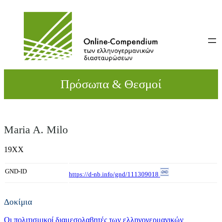
Direkt
zum
Inhalt
wechseln
Πρόσωπα & Θεσμοί
Maria A. Milo
19XX
GND-ID
https://d-nb.info/gnd/111309018
Δοκίμια
Οι πολιτισμικοί διαμεσολαβητές των ελληνογερμανικών