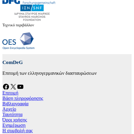
Τεχνικό περιβάλλον
ComDeG
Επιτομή των ελληνογερμανικών διασταυρώσεων
Facebook
X
YouTube
Επιτομή
Βάση πληροφόρησης
Βιβλιογραφία
Αρχείο
Ταυτότητα
Όροι χρήσης
Ενημέρωση
Η συμβολή σας