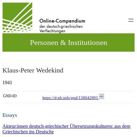
Direkt
zum
Inhalt
wechseln
Personen & Institutionen
Klaus-Peter Wedekind
1941
GND-ID
https://d-nb.info/gnd/138042993
Essays
Akteur:innen deutsch-griechischer Übersetzungskulturen: aus dem
Griechischen ins Deutsche