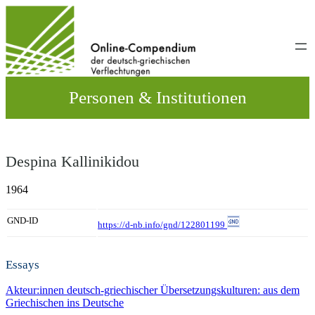
Direkt
zum
Inhalt
wechseln
Personen & Institutionen
Despina Kallinikidou
1964
GND-ID
https://d-nb.info/gnd/122801199
Essays
Akteur:innen deutsch-griechischer Übersetzungskulturen: aus dem
Griechischen ins Deutsche