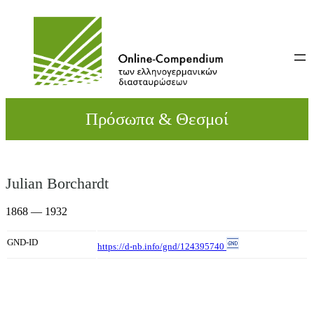
Direkt
zum
Inhalt
wechseln
Πρόσωπα & Θεσμοί
Julian Borchardt
1868 — 1932
GND-ID
https://d-nb.info/gnd/124395740