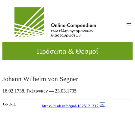
Direkt
zum
Inhalt
wechseln
Πρόσωπα & Θεσμοί
Johann Wilhelm von Segner
16.02.1738,
Γκέτινγκεν
— 23.03.1795
GND-ID
https://d-nb.info/gnd/1025121317