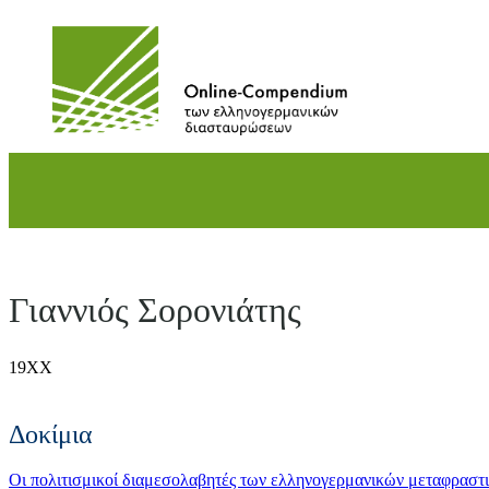
Direkt
zum
Inhalt
wechseln
Γιαννιός Σορονιάτης
19ΧΧ
Δοκίμια
Οι πολιτισμικοί διαμεσολαβητές των ελληνογερμανικών μεταφραστ