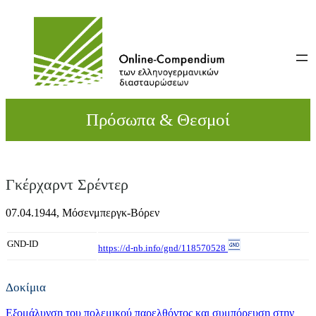
Direkt
zum
Inhalt
wechseln
Πρόσωπα & Θεσμοί
Γκέρχαρντ Σρέντερ
07.04.1944,
Μόσενμπεργκ-Βόρεν
GND-ID
https://d-nb.info/gnd/118570528
Δοκίμια
Εξομάλυνση του πολεμικού παρελθόντος και συμπόρευση στην