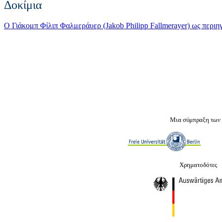
Δοκίμια
Ο Γιάκομπ Φίλιπ Φαλμεράυερ (Jakob Philipp Fallmerayer) ως περιη
Μια σύμπραξη των
Χρηματοδότες