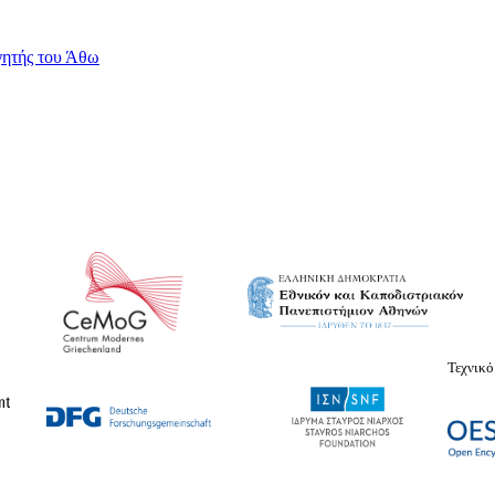
γητής του Άθω
Τεχνικό