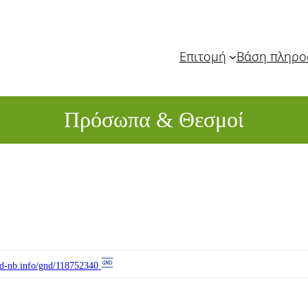
Επιτομή
Βάση πληρ
Πρόσωπα & Θεσμοί
//d-nb.info/gnd/118752340