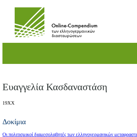
Direkt
zum
Inhalt
wechseln
Ευαγγελία Κασδαναστάση
19XX
Δοκίμια
Οι πολιτισμικοί διαμεσολαβητές των ελληνογερμανικών μεταφραστ