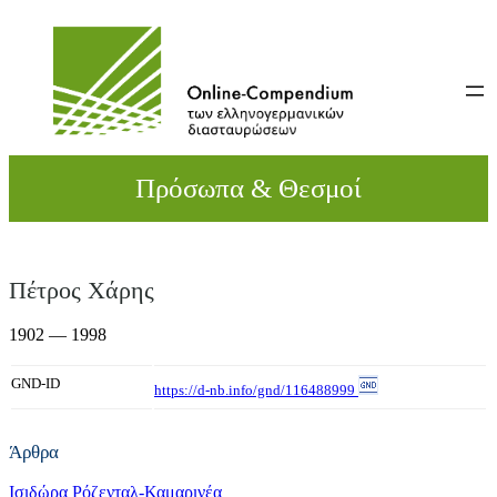
Direkt
zum
Inhalt
wechseln
Πρόσωπα & Θεσμοί
Πέτρος Χάρης
1902 — 1998
GND-ID
https://d-nb.info/gnd/116488999
Άρθρα
Ισιδώρα Ρόζενταλ-Καμαρινέα