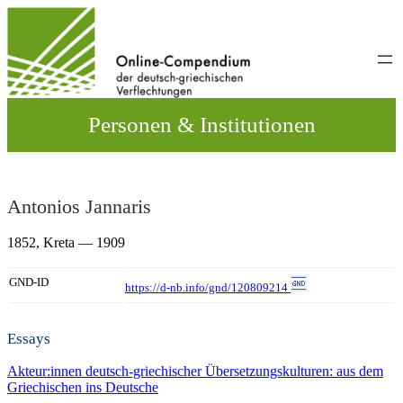
Direkt
zum
Inhalt
wechseln
Personen & Institutionen
Antonios Jannaris
1852,
Kreta
— 1909
GND-ID
https://d-nb.info/gnd/120809214
Essays
Akteur:innen deutsch-griechischer Übersetzungskulturen: aus dem
Griechischen ins Deutsche