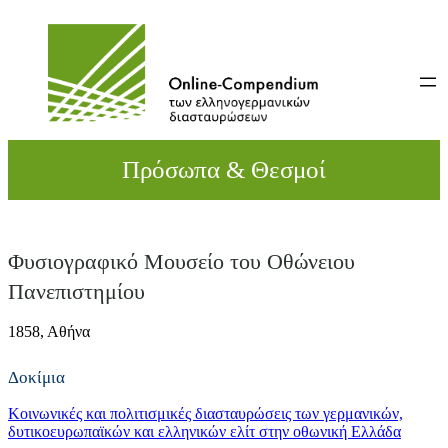
Direkt
zum
Inhalt
wechseln
Πρόσωπα & Θεσμοί
Φυσιογραφικό Μουσείο του Οθώνειου
Πανεπιστημίου
1858,
Αθήνα
Δοκίμια
Κοινωνικές και πολιτισμικές διασταυρώσεις των γερμανικών,
δυτικοευρωπαϊκών και ελληνικών ελίτ στην oθωνική Ελλάδα