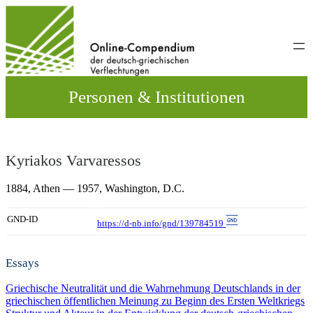
Direkt
zum
Inhalt
wechseln
Personen & Institutionen
Kyriakos Varvaressos
1884,
Athen
— 1957,
Washington, D.C.
GND-ID
https://d-nb.info/gnd/139784519
Essays
Griechische Neutralität und die Wahrnehmung Deutschlands in der
griechischen öffentlichen Meinung zu Beginn des Ersten Weltkriegs