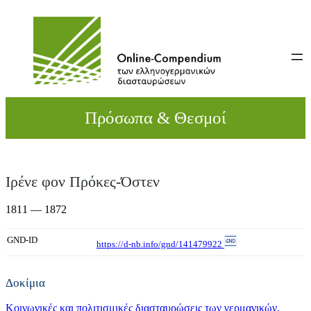
Direkt
zum
Inhalt
wechseln
Πρόσωπα & Θεσμοί
Ιρένε φον Πρόκες-Όστεν
1811 — 1872
GND-ID
https://d-nb.info/gnd/141479922
Δοκίμια
Κοινωνικές και πολιτισμικές διασταυρώσεις των γερμανικών,