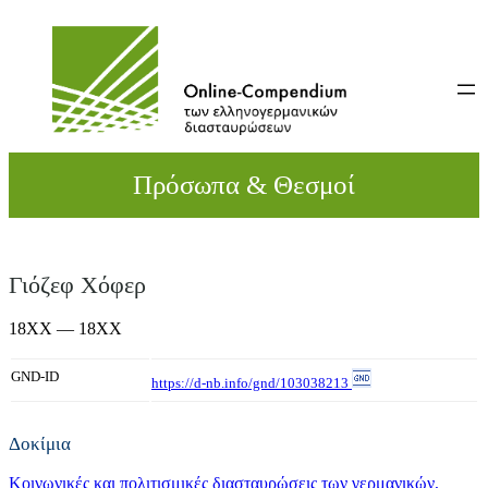
Direkt
zum
Inhalt
wechseln
Πρόσωπα & Θεσμοί
Γιόζεφ Χόφερ
18XX — 18XX
GND-ID
https://d-nb.info/gnd/103038213
Δοκίμια
Κοινωνικές και πολιτισμικές διασταυρώσεις των γερμανικών,