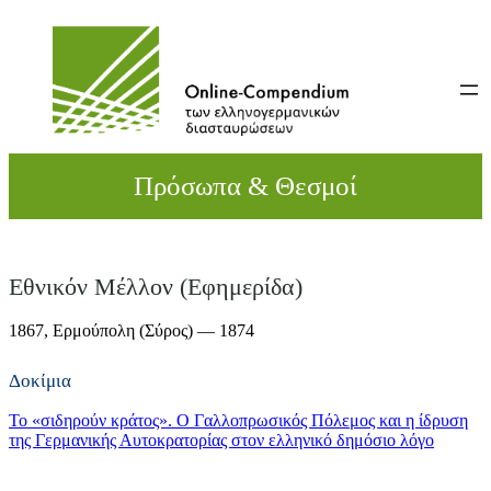
Direkt
zum
Inhalt
wechseln
Πρόσωπα & Θεσμοί
Εθνικόν Μέλλον (Εφημερίδα)
1867,
Ερμούπολη (Σύρος)
— 1874
Δοκίμια
Το «σιδηρούν κράτος». O Γαλλοπρωσικός Πόλεμος και η ίδρυση
της Γερμανικής Αυτοκρατορίας στον ελληνικό δημόσιο λόγο