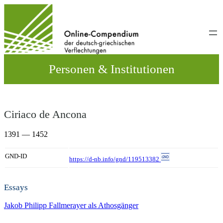
Direkt
zum
Inhalt
wechseln
Personen & Institutionen
Ciriaco de Ancona
1391 — 1452
GND-ID
https://d-nb.info/gnd/119513382
Essays
Jakob Philipp Fallmerayer als Athosgänger