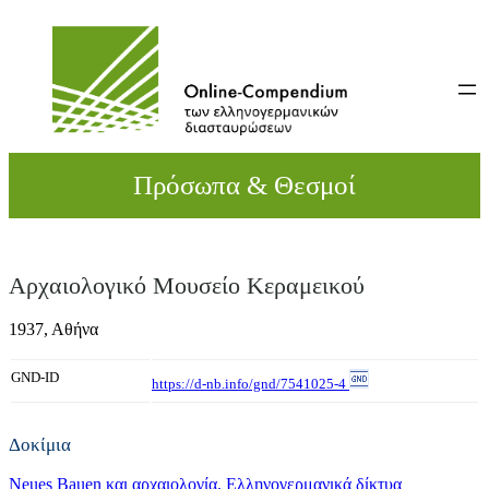
Direkt
zum
Inhalt
wechseln
Πρόσωπα & Θεσμοί
Αρχαιολογικό Μουσείο Κεραμεικού
1937,
Αθήνα
GND-ID
https://d-nb.info/gnd/7541025-4
Δοκίμια
Neues Bauen και αρχαιολογία. Ελληνογερμανικά δίκτυα