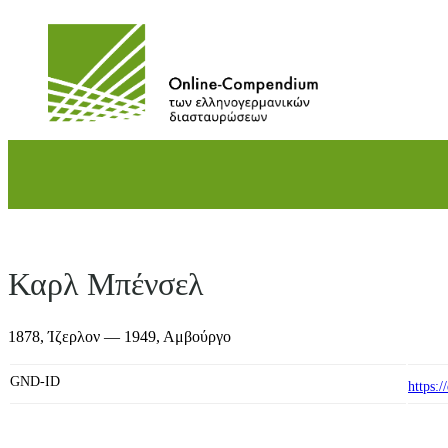
Direkt
zum
Inhalt
wechseln
Καρλ Μπένσελ
1878,
Ίζερλον
— 1949,
Αμβούργο
GND-ID
https: