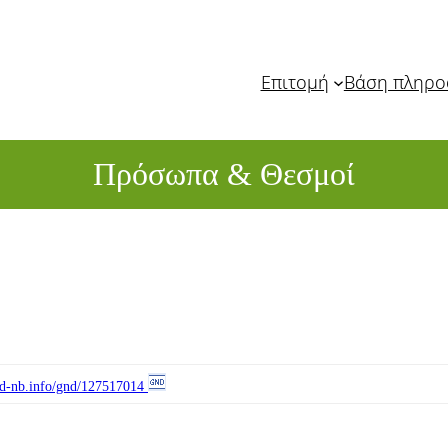
Επιτομή
Βάση πληρ
Πρόσωπα & Θεσμοί
//d-nb.info/gnd/127517014