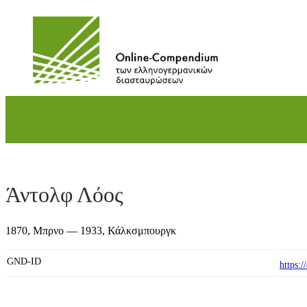
Direkt
zum
Inhalt
wechseln
Άντολφ Λόος
1870,
Μπρνο
— 1933,
Κάλκσμπουργκ
GND-ID
https: