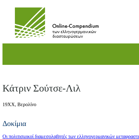
Direkt
zum
Inhalt
wechseln
Κάτριν Σούτσε-Λιλ
19XX,
Βερολίνο
Δοκίμια
Οι πολιτισμικοί διαμεσολαβητές των ελληνογερμανικών μεταφραστ