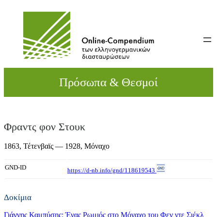
Direkt
zum
Inhalt
wechseln
Πρόσωπα & Θεσμοί
Φραντς φον Στουκ
1863,
Τέτενβαϊς
— 1928,
Μόναχο
GND-ID
https://d-nb.info/gnd/118619543
Δοκίμια
Γιάννης Καμπύσης: Ένας Ρωμιός στο Μόναχο του Φεν ντε Σιέκλ