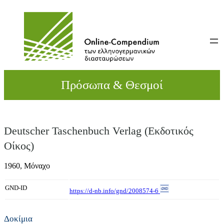
Direkt
zum
Inhalt
wechseln
Πρόσωπα & Θεσμοί
Deutscher Taschenbuch Verlag (Εκδοτικός
Οίκος)
1960,
Μόναχο
GND-ID
https://d-nb.info/gnd/2008574-6
Δοκίμια