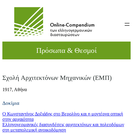
Direkt
zum
Inhalt
wechseln
Πρόσωπα & Θεσμοί
Σχολή Αρχιτεκτόνων Μηχανικών (ΕΜΠ)
1917,
Αθήνα
Δοκίμια
Ο Κωνσταντίνος Δοξιάδης στο Βερολίνο και η μοντέρνα οπτική
στην αρχαιότητα
Ελληνογερμανικές διασυνδέσεις αρχιτεκτόνων και πολεοδόμων
στη μεταπολεμική ανοικοδόμηση