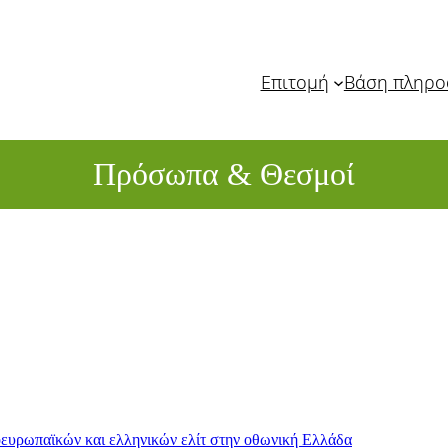
Επιτομή
Βάση πληρ
Πρόσωπα & Θεσμοί
κοευρωπαϊκών και ελληνικών ελίτ στην oθωνική Ελλάδα