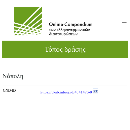
Direkt
zum
Inhalt
wechseln
Τόπος δράσης
Νάπολη
GND-ID
https://d-nb.info/gnd/4041476-0