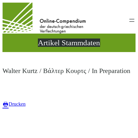
Direkt
zum
Inhalt
wechseln
Artikel Stammdaten
Walter Kurtz / Βάλτερ Κουρτς / In Preparation
Drucken