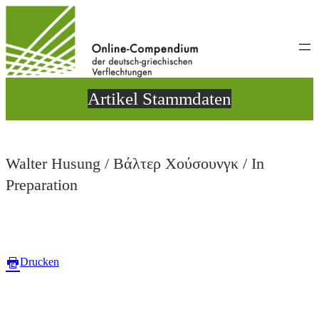
Direkt
zum
Inhalt
wechseln
Artikel Stammdaten
Walter Husung / Βάλτερ Χούσουνγκ / In
Preparation
Drucken