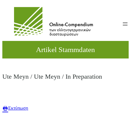
Direkt
zum
Inhalt
wechseln
Artikel Stammdaten
Ute Meyn / Ute Meyn / In Preparation
Εκτύπωση