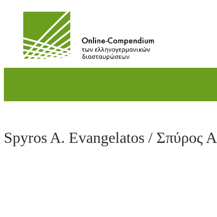
Direkt
zum
Inhalt
wechseln
Spyros A. Evangelatos / Σπύρος Α