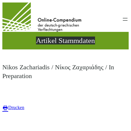
Direkt
zum
Inhalt
wechseln
Artikel Stammdaten
Nikos Zachariadis / Νίκος Ζαχαριάδης / In
Preparation
Drucken