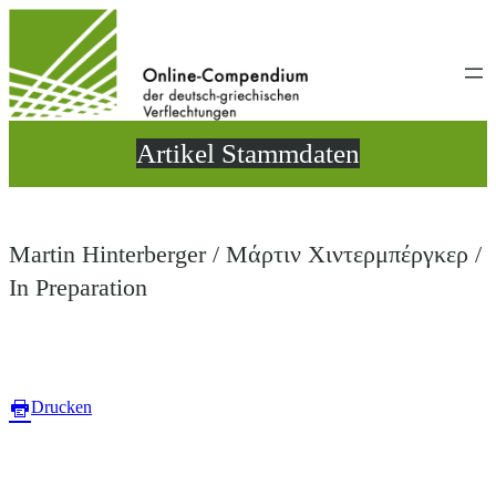
Direkt
zum
Inhalt
wechseln
Artikel Stammdaten
Martin Hinterberger / Μάρτιν Χιντερμπέργκερ /
In Preparation
Drucken