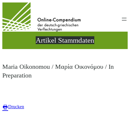
Direkt
zum
Inhalt
wechseln
Artikel Stammdaten
Maria Oikonomou / Μαρία Οικονόμου / In
Preparation
Drucken