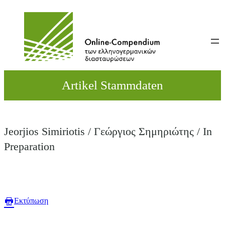
Direkt
zum
Inhalt
wechseln
Artikel Stammdaten
Jeorjios Simiriotis / Γεώργιος Σημηριώτης / In
Preparation
Εκτύπωση